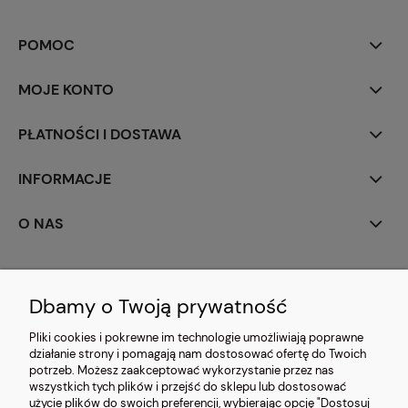
POMOC
MOJE KONTO
PŁATNOŚCI I DOSTAWA
INFORMACJE
O NAS
Dbamy o Twoją prywatność
Pliki cookies i pokrewne im technologie umożliwiają poprawne
działanie strony i pomagają nam dostosować ofertę do Twoich
CARMANI.PL
| 03-203 Warszawa, ul. Bazyliańska 20 | e-mail:
potrzeb. Możesz zaakceptować wykorzystanie przez nas
detal@carmani.pl | tel.: 697 632 387 | NIP:
wszystkich tych plików i przejść do sklepu lub dostosować
7581226286 | REGON: 550087883
użycie plików do swoich preferencji, wybierając opcję "Dostosuj