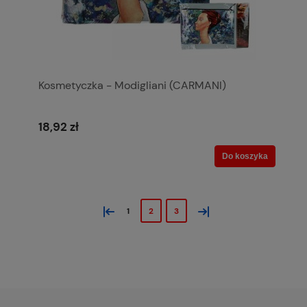
Kosmetyczka - Modigliani (CARMANI)
18,92 zł
Do koszyka
«
»
1
2
3