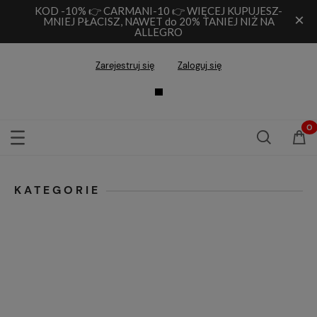
KOD -10% 👉 CARMANI-10 👉 WIĘCEJ KUPUJESZ-
×
MNIEJ PŁACISZ, NAWET do 20% TANIEJ NIŻ NA
ALLEGRO
Zarejestruj się
Zaloguj się
KATEGORIE