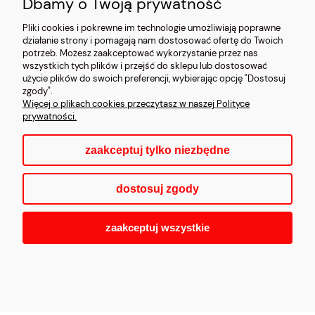
Dbamy o Twoją prywatność
Pliki cookies i pokrewne im technologie umożliwiają poprawne
działanie strony i pomagają nam dostosować ofertę do Twoich
potrzeb. Możesz zaakceptować wykorzystanie przez nas
wszystkich tych plików i przejść do sklepu lub dostosować
użycie plików do swoich preferencji, wybierając opcję "Dostosuj
zgody".
CARMANI.PL
| 03-203 Warszawa, ul. Bazyliańska 20 | e-mail:
Więcej o plikach cookies przeczytasz w naszej Polityce
detal@carmani.pl | tel.: 697 632 387 | NIP:
prywatności.
7581226286 | REGON: 550087883
zaakceptuj tylko niezbędne
pokaż pełną wersję strony
dostosuj zgody
zaakceptuj wszystkie
Sklep internetowy Shoper.pl
ORYGINALNE produkty CARMANI z NIEODPŁATNĄ wysyłką już
od 100 zł