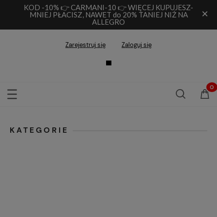
KOD -10% 👉 CARMANI-10 👉 WIĘCEJ KUPUJESZ-
×
MNIEJ PŁACISZ, NAWET do 20% TANIEJ NIŻ NA
ALLEGRO
Zarejestruj się
Zaloguj się
KATEGORIE