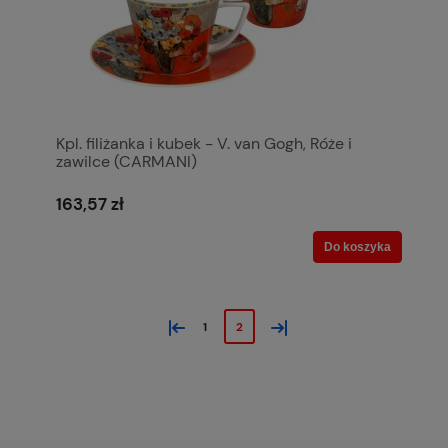
Kpl. filiżanka i kubek - V. van Gogh, Róże i
zawilce (CARMANI)
163,57 zł
Do koszyka
«
»
1
2