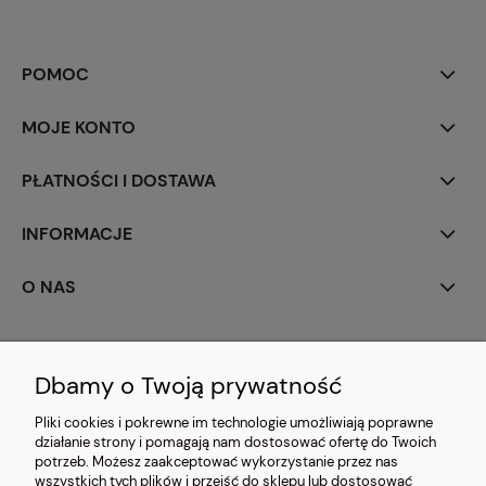
POMOC
MOJE KONTO
PŁATNOŚCI I DOSTAWA
INFORMACJE
O NAS
Dbamy o Twoją prywatność
Pliki cookies i pokrewne im technologie umożliwiają poprawne
działanie strony i pomagają nam dostosować ofertę do Twoich
CARMANI.PL
| 03-203 Warszawa, ul. Bazyliańska 20 | e-mail:
potrzeb. Możesz zaakceptować wykorzystanie przez nas
detal@carmani.pl | tel.: 697 632 387 | NIP:
wszystkich tych plików i przejść do sklepu lub dostosować