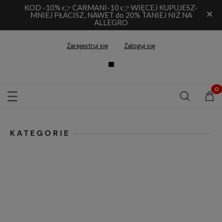
KOD -10% 👉 CARMANI-10 👉 WIĘCEJ KUPUJESZ-
×
MNIEJ PŁACISZ, NAWET do 20% TANIEJ NIŻ NA
ALLEGRO
Zarejestruj się
Zaloguj się
KATEGORIE