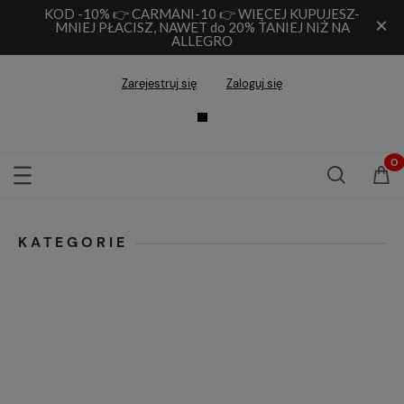
KOD -10% 👉 CARMANI-10 👉 WIĘCEJ KUPUJESZ-
×
MNIEJ PŁACISZ, NAWET do 20% TANIEJ NIŻ NA
ALLEGRO
Zarejestruj się
Zaloguj się
KATEGORIE