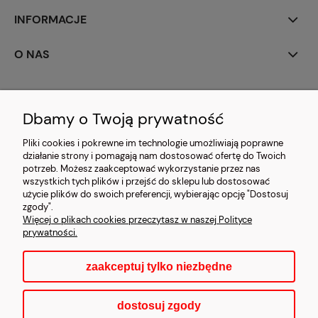
INFORMACJE
O NAS
Dbamy o Twoją prywatność
Pliki cookies i pokrewne im technologie umożliwiają poprawne
działanie strony i pomagają nam dostosować ofertę do Twoich
CARMANI.PL
| 03-203 Warszawa, ul. Bazyliańska 20 | e-mail:
potrzeb. Możesz zaakceptować wykorzystanie przez nas
detal@carmani.pl | tel.: 697 632 387 | NIP:
wszystkich tych plików i przejść do sklepu lub dostosować
7581226286 | REGON: 550087883
użycie plików do swoich preferencji, wybierając opcję "Dostosuj
zgody".
Więcej o plikach cookies przeczytasz w naszej Polityce
prywatności.
pokaż pełną wersję strony
zaakceptuj tylko niezbędne
Sklep internetowy Shoper.pl
dostosuj zgody