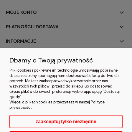
MOJE KONTO
PŁATNOŚCI I DOSTAWA
INFORMACJE
O NAS
Dbamy o Twoją prywatność
Pliki cookies i pokrewne im technologie umożliwiają poprawne
działanie strony i pomagają nam dostosować ofertę do Twoich
potrzeb. Możesz zaakceptować wykorzystanie przez nas
wszystkich tych plików i przejść do sklepu lub dostosować
użycie plików do swoich preferencji, wybierając opcję "Dostosuj
zgody".
CARMANI.PL
| 03-203 Warszawa, ul. Bazyliańska 20 | e-mail:
Więcej o plikach cookies przeczytasz w naszej Polityce
detal@carmani.pl | tel.: 697 632 387 | NIP:
prywatności.
7581226286 | REGON: 550087883
zaakceptuj tylko niezbędne