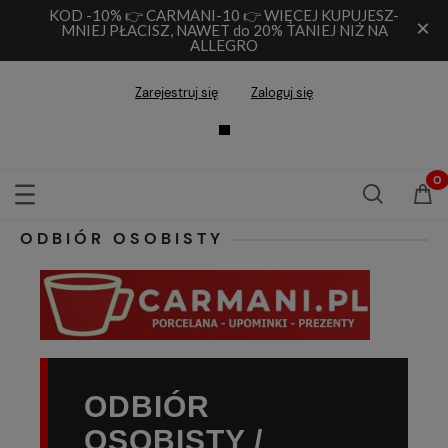
KOD -10% 👉 CARMANI-10 👉 WIĘCEJ KUPUJESZ-
×
MNIEJ PŁACISZ, NAWET do 20% TANIEJ NIŻ NA
ALLEGRO
Zarejestruj się
Zaloguj się
ODBIÓR OSOBISTY
ODBIÓR
OSOBISTY /