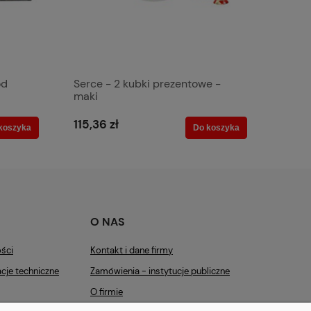
od
Serce - 2 kubki prezentowe -
maki
115,36 zł
koszyka
Do koszyka
O NAS
ości
Kontakt i dane firmy
cje techniczne
Zamówienia - instytucje publiczne
O firmie