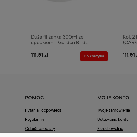
Duża filiżanka 390ml ze
Kpl. 2
spodkiem - Garden Birds
(CAR
(Heritage)
111,91 zł
111,91 
Do koszyka
POMOC
MOJE KONTO
Pytania i odpowiedzi
Twoje zamówienia
Regulamin
Ustawienia konta
Odbiór osobisty
Przechowalnia