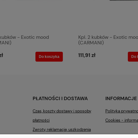
 kubków - Exotic mood
Kpl. 2 kubków - Exotic mo
MANI)
(CARMANI)
zł
111,91 zł
Do koszyka
Do 
PŁATNOŚCI I DOSTAWA
INFORMACJE
Czas, koszty dostawy i sposoby
Polityka prywatn
płatności
Cookies - informa
Zwroty, reklamacje, uszkodzenia